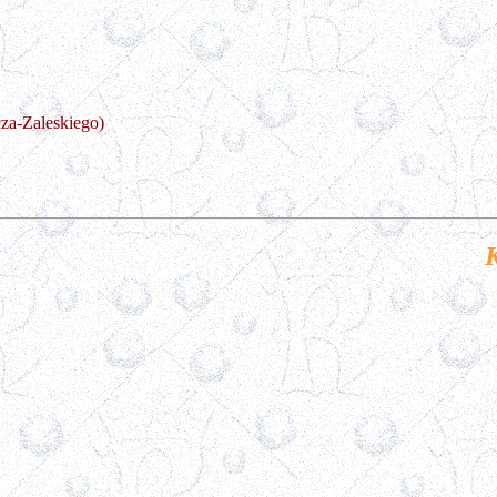
cza-Zaleskiego)
K