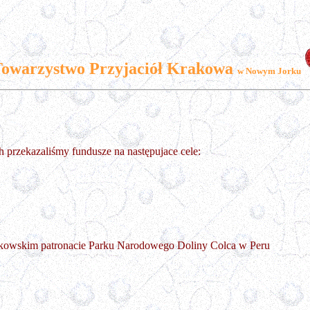
owarzystwo Przyjaciół Krakowa
w Nowym Jorku
rzekazaliśmy fundusze na następujace cele:
owskim patronacie Parku Narodowego Doliny Colca w Peru