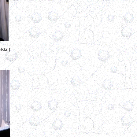
lsku)