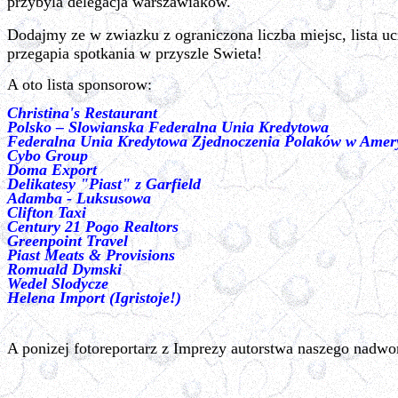
przybyla delegacja warszawiakow.
Dodajmy ze w zwiazku z ograniczona liczba miejsc, lista uc
przegapia spotkania w przyszle Swieta!
A oto lista sponsorow:
Christina's Restaurant
Polsko – Slowianska Federalna Unia Kredytowa
Federalna Unia Kredytowa Zjednoczenia Polaków w Ame
Cybo Group
Doma Export
Delikatesy "Piast" z Garfield
Adamba - Luksusowa
Clifton Taxi
Century 21 Pogo Realtors
Greenpoint Travel
Piast Meats & Provisions
Romuald Dymski
Wedel Slodycze
Helena Import (Igristoje!)
A ponizej fotoreportarz z Imprezy autorstwa naszego nadwo