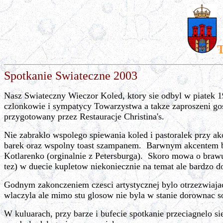
T
Spotkanie Swiateczne 2003
Nasz Swiateczny Wieczor Koled, ktory sie odbyl w piatek 
czlonkowie i sympatycy Towarzystwa a takze zaproszeni gos
przygotowany przez Restauracje Christina's.
Nie zabraklo wspolego spiewania koled i pastoralek przy a
barek oraz wspolny toast szampanem. Barwnym akcentem by
Kotlarenko (orginalnie z Petersburga). Skoro mowa o bra
tez) w duecie kupletow niekoniecznie na temat ale bardzo d
Godnym zakonczeniem czesci artystycznej bylo otrzezwiajac
wlaczyla ale mimo stu glosow nie byla w stanie dorownac 
W kuluarach, przy barze i bufecie spotkanie przeciagnelo s