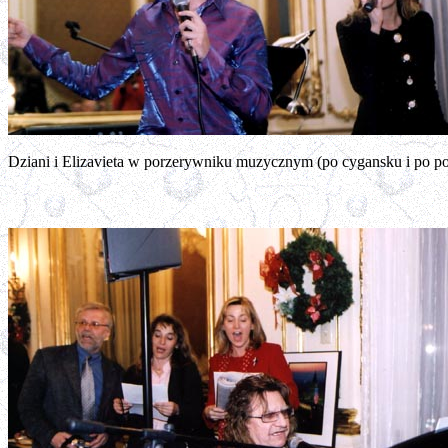
Dziani i Elizavieta w porzerywniku muzycznym (po cygansku i po po