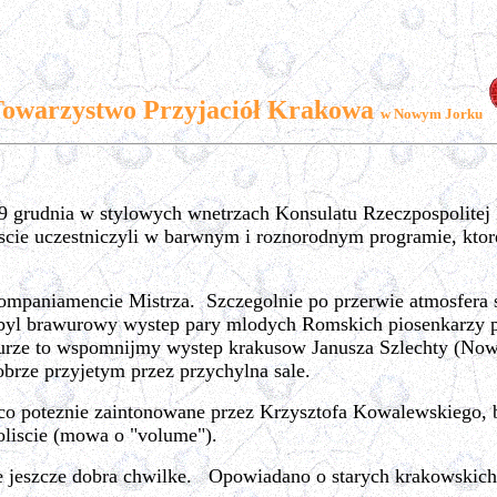
owarzystwo Przyjaciół Krakowa
w Nowym Jorku
19 grudnia w stylowych wnetrzach Konsulatu Rzeczpospolitej
cie uczestniczyli w barwnym i roznorodnym programie, ktore
kompaniamencie Mistrza. Szczegolnie po przerwie atmosfera s
l brawurowy wystep pary mlodych Romskich piosenkarzy przy
wurze to wspomnijmy wystep krakusow Janusza Szlechty (Now
obrze przyjetym przez przychylna sale.
o poteznie zaintonowane przez Krzysztofa Kowalewskiego, bas
soliscie (mowa o "volume").
ie jeszcze dobra chwilke. Opowiadano o starych krakowskich 