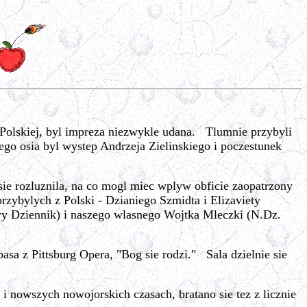
 Polskiej, byl impreza niezwykle udana. Tlumnie przybyli
go osia byl wystep Andrzeja Zielinskiego i poczestunek
ie rozluznila, na co mogl miec wplyw obficie zaopatrzony
bylych z Polski - Dzianiego Szmidta i Elizaviety
y Dziennik) i naszego wlasnego Wojtka Mleczki (N.Dz.
a z Pittsburg Opera, "Bog sie rodzi." Sala dzielnie sie
i nowszych nowojorskich czasach, bratano sie tez z licznie