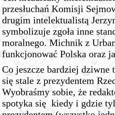
przesłuchań Komisji Sejmowe
drugim intelektualistą Jerz
symbolizuje zgoła inne stan
moralnego. Michnik z Urban
funkcjonować Polska oraz ja
Co jeszcze bardziej dziwne
się stale z prezydentem Rzec
Wyobraśmy sobie, że redak
spotyka się
kiedy i gdzie ty
prezydentem (wszystko jed