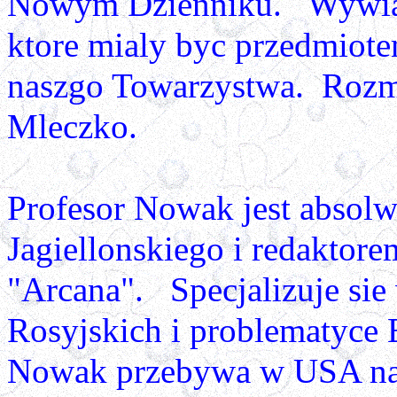
Nowym Dzienniku. Wywiad 
ktore mialy byc przedmiot
naszgo Towarzystwa. Rozm
Mleczko.
Profesor Nowak jest absol
Jagiellonskiego i redakto
"Arcana". Specjalizuje sie
Rosyjskich i problematyce
Nowak przebywa w USA na 