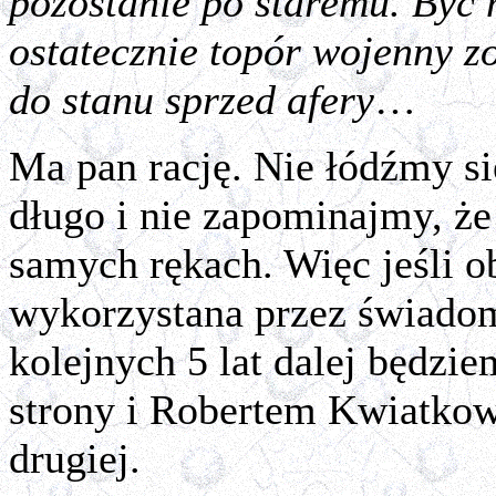
pozostanie po staremu. Być 
ostatecznie topór wojenny z
do stanu sprzed afery
…
Ma pan rację. Nie łódźmy się
długo i nie zapominajmy, że
samych rękach. Więc jeśli o
wykorzystana przez świadom
kolejnych 5 lat dalej będzi
strony i Robertem Kwiatkow
drugiej.