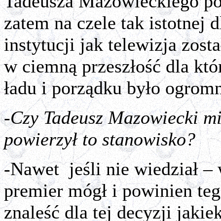
Tadeusza Mazowieckiego pos
zatem na czele tak istotnej
instytucji jak telewizja zos
w ciemną przeszłość dla kt
ładu i porządku było ogro
-Czy Tadeusz Mazowiecki m
powierzył to stanowisko?
-Nawet
jeśli nie wiedział –
premier mógł i powinien teg
znaleść dla tej decyzji jaki