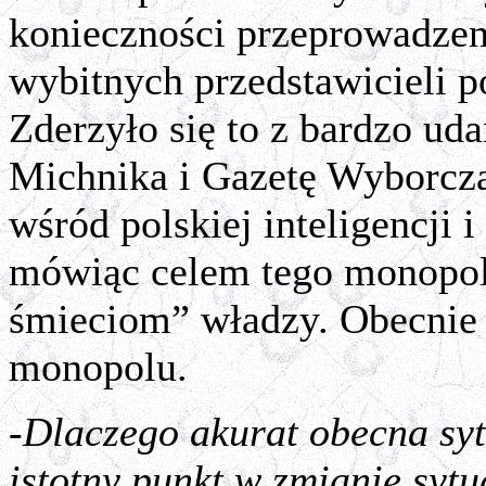
konieczności przeprowadzeni
wybitnych przedstawicieli po
Zderzyło się to z bardzo ud
Michnika i Gazetę Wyborcz
wśród polskiej inteligencji i
mówiąc celem tego monopol
śmieciom” władzy. Obecnie z
monopolu.
-Dlaczego akurat obecna sy
istotny punkt w zmianie syt