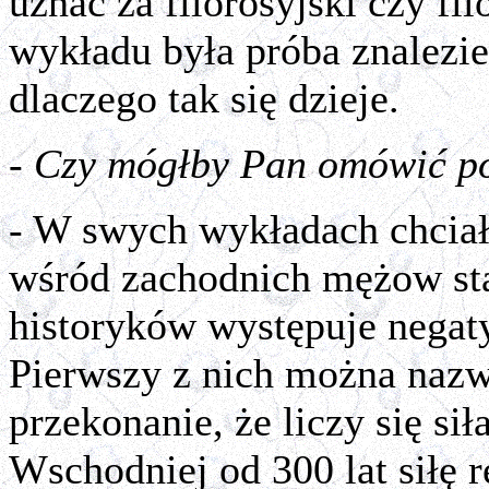
uznać za filorosyjski czy f
wykładu była próba znalezie
dlaczego tak się dzieje.
- Czy mógłby Pan omówić p
- W swych wykładach chciał
wśród zachodnich mężow sta
historyków występuje negat
Pierwszy z nich można nazwa
przekonanie, że liczy się si
Wschodniej od 300 lat siłę r