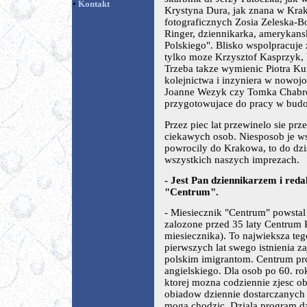
•
Kontakt
Krystyna Dura, jak znana w Kra
fotograficznych Zosia Zeleska-B
Ringer, dziennikarka, amerykan
Polskiego". Blisko wspolpracuj
tylko moze Krzysztof Kasprzyk,
Trzeba takze wymienic Piotra Ku
kolejnictwa i inzyniera w nowoj
Joanne Wezyk czy Tomka Chabr
przygotowujace do pracy w budo
Przez piec lat przewinelo sie p
ciekawych osob. Niesposob je wsz
powrocily do Krakowa, to do dzis
wszystkich naszych imprezach.
- Jest Pan dziennikarzem i red
"Centrum".
- Miesiecznik "Centrum" powstal
zalozone przed 35 laty Centrum 
miesiecznika). To najwieksza te
pierwszych lat swego istnienia 
polskim imigrantom. Centrum p
angielskiego. Dla osob po 60. ro
ktorej mozna codziennie zjesc ob
obiadow dziennie dostarczanych 
moga chodzic. Dziala program dzi