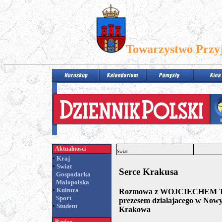
Towarzystwo Przy
Imieniny: Sylwestra, Melanii
Aktualnosci
Swiat
•
Kraj
•
Swiat
Serce Krakusa
·
Gospodarka
·
Malopolska
•
Kultura
Rozmowa z WOJCIECHEM T. 
·
Sport
prezesem dzialajacego w Now
•
Student
Krakowa