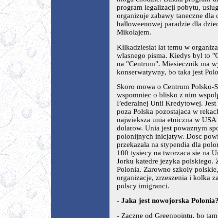
program legalizacji pobytu, usl
organizuje zabawy taneczne dla 
halloweenowej paradzie dla dzie
Mikolajem.
Kilkadziesiat lat temu w organiz
wlasnego pisma. Kiedys byl to "G
na "Centrum". Miesiecznik ma w
konserwatywny, bo taka jest Pol
Skoro mowa o Centrum Polsko-Sl
wspomniec o blisko z nim wspolp
Federalnej Unii Kredytowej. Jest
poza Polska pozostajaca w rekach
najwieksza unia etniczna w USA 
dolarow. Unia jest powaznym sp
polonijnych inicjatyw. Dosc pow
przekazala na stypendia dla polo
100 tysiecy na tworzaca sie na
Jorku katedre jezyka polskiego. Z
Polonia. Zarowno szkoly polskie, 
organizacje, zrzeszenia i kolka z
polscy imigranci.
- Jaka jest nowojorska Polonia
- Zaczne od Greenpointu, bo tam