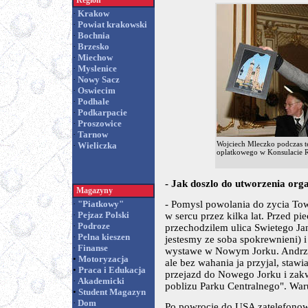
Region
·
Krakow
·
Powiat krakowski
·
Bochnia
·
Brzesko
·
Miechow
·
Myslenice
·
Nowy Sacz
·
Oswiecim
·
Podhale
·
Podkarpacie
·
Proszowice
·
Tarnow
Wojciech Mleczko podczas t
·
Wieliczka
oplatkowego w Konsulacie
- Jak doszlo do utworzenia org
Magazyny
·
"Piatkowy"
- Pomysl powolania do zycia To
·
Pejzaz Polski
w sercu przez kilka lat. Przed p
·
Podroze
przechodzilem ulica Swietego Jan
·
Pelna kieszen
jestesmy ze soba spokrewnieni) 
·
Finanse
wystawe w Nowym Jorku. Andrzej
•
Motoryzacja
ale bez wahania ja przyjal, staw
•
Praca i Edukacja
przejazd do Nowego Jorku i zak
·
Akademicki
poblizu Parku Centralnego". War
•
Student Magazyn
·
Dom
Po powrocie do USA zatelefonow