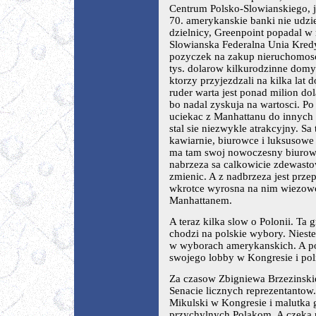
Centrum Polsko-Slowianskiego, ja
70. amerykanskie banki nie udz
dzielnicy, Greenpoint popadal w 
Slowianska Federalna Unia Kred
pozyczek na zakup nieruchomosc
tys. dolarow kilkurodzinne domy
ktorzy przyjezdzali na kilka lat 
ruder warta jest ponad milion dol
bo nadal zyskuja na wartosci. Po 
uciekac z Manhattanu do innych
stal sie niezwykle atrakcyjny. Sa 
kawiarnie, biurowce i luksusow
ma tam swoj nowoczesny biurowie
nabrzeza sa calkowicie zdewastow
zmienic. A z nadbrzeza jest prze
wkrotce wyrosna na nim wiezowc
Manhattanem.
A teraz kilka slow o Polonii. Ta
chodzi na polskie wybory. Nieste
w wyborach amerykanskich. A pot
swojego lobby w Kongresie i pol
Za czasow Zbigniewa Brzezinski
Senacie licznych reprezentantow
Mikulski w Kongresie i malutka 
przychylnych Polakom. A czeka n