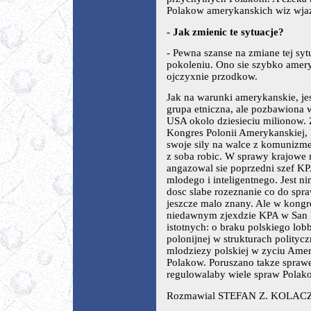
Polakow amerykanskich wiz wj
- Jak zmienic te sytuacje?
- Pewna szanse na zmiane tej sy
pokoleniu. Ono sie szybko amery
ojczyxnie przodkow.
Jak na warunki amerykanskie, je
grupa etniczna, ale pozbawiona 
USA okolo dziesieciu milionow. 
Kongres Polonii Amerykanskiej, k
swoje sily na walce z komunizme
z soba robic. W sprawy krajowe
angazowal sie poprzedni szef K
mlodego i inteligentnego. Jest n
dosc slabe rozeznanie co do spra
jeszcze malo znany. Ale w kongre
niedawnym zjexdzie KPA w San 
istotnych: o braku polskiego lo
polonijnej w strukturach polity
mlodziezy polskiej w zyciu Amer
Polakow. Poruszano takze sprawe
regulowalaby wiele spraw Polak
Rozmawial STEFAN Z. KOLAC