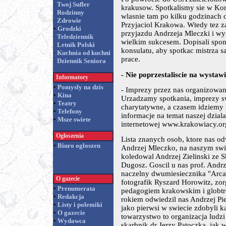
·
Twoj Sufler
krakusow. Spotkalismy sie w Ko
·
Rodzinny
wlasnie tam po kilku godzinach 
·
Zdrowie
Przyjaciol Krakowa. Wtedy tez 
•
Grodzki
przyjazdu Andrzeja Mleczki i wy
·
Teledziennik
wielkim sukcesem. Dopisali spo
·
Letnik Polski
konsulatu, aby spotkac mistrza s
·
Kuchnia od kuchni
prace.
·
Dziennik Seniora
- Nie poprzestaliscie na wystaw
Informatory
•
Pomysly na dzis
- Imprezy przez nas organizowan
•
Kina
Urzadzamy spotkania, imprezy s
•
Teatry
charytatywne, a czasem idziemy
•
Telefony
informacje na temat naszej dzial
•
Msze swiete
internetowej www.krakowiacy.or
Ogloszenia
Lista znanych osob, ktore nas odw
•
Biuro ogloszen
Andrzej Mleczko, na naszym swi
koledowal Andrzej Zielinski ze 
Dugosz. Goscil u nas prof. Andrz
naczelny dwumiesiecznika "Arcan
O gazecie
fotografik Ryszard Horowitz, zo
•
Prenumerata
pedagogiem krakowskim i globt
•
Redakcja
rokiem odwiedzil nas Andrzej Pi
•
Listy i polemiki
jako pierwsi w swiecie zdobyli 
•
O gazecie
towarzystwo to organizacja ludzi 
•
Wydawca
skarbnik dr Jerzy Patoczka, jak wl