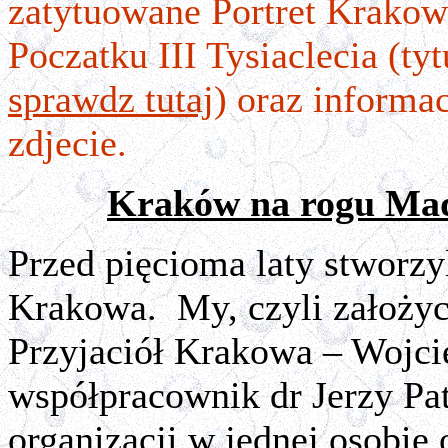
zatytuowane Portret Krakow
Poczatku III Tysiaclecia (t
sprawdz tutaj
) oraz informa
zdjecie.
Kraków na rogu Madi
Przed pięcioma laty stworz
Krakowa.
My, czyli założy
Przyjaciół Krakowa – Wojci
współpracownik dr Jerzy Pat
organizacji w jednej osobie 