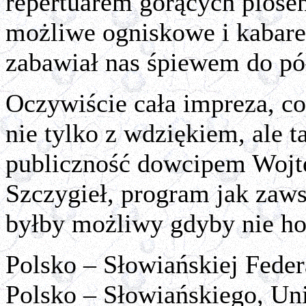
repertuarem gorących piose
możliwe ogniskowe i kabare
zabawiał nas śpiewem do pó
Oczywiście cała impreza, c
nie tylko z wdziękiem, ale 
publiczność dowcipem Wojte
Szczygieł, program jak zaws
byłby możliwy gdyby nie ho
Polsko – Słowiańskiej Fede
Polsko – Słowiańskiego, Un