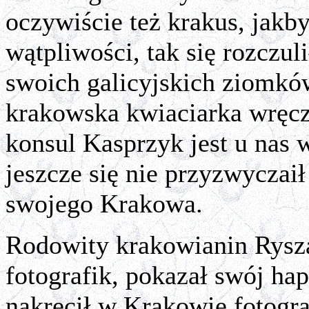
oczywiście też krakus, jakb
wątpliwości, tak się rozczul
swoich galicyjskich ziomków
krakowska kwiaciarka wręcz
konsul Kasprzyk jest u nas
jeszcze się nie przyzwyczaił
swojego Krakowa.
Rodowity krakowianin Rysza
fotografik, pokazał swój ha
nakręcił w Krakowie fotogr