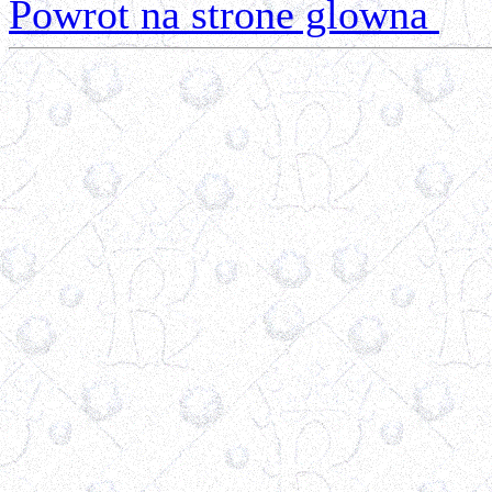
Powrot na strone glowna