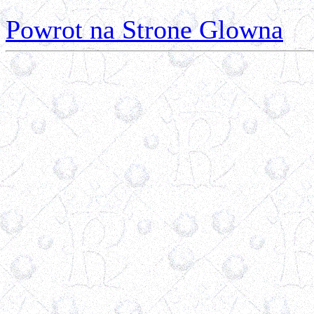
Powrot na Strone Glowna