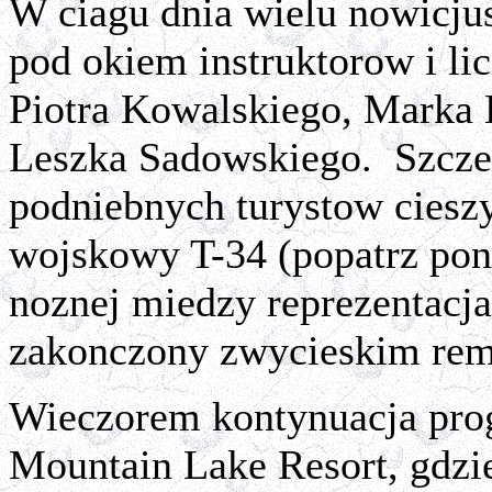
W ciagu dnia wielu nowicju
pod okiem instruktorow i l
Piotra Kowalskiego, Marka 
Leszka Sadowskiego. Szcz
podniebnych turystow cieszy
wojskowy T-34 (popatrz poni
noznej miedzy reprezentacj
zakonczony zwycieskim rem
Wieczorem kontynuacja pro
Mountain Lake Resort, gdzi