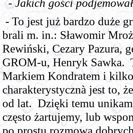
- Jakich gości podjemował
- To jest już bardzo duże 
brali m. in.: Sławomir Mro
Rewiński, Cezary Pazura, ge
GROM-u, Henryk Sawka. Te
Markiem Kondratem i kilk
charakterystycznà jest to, 
od lat. Dzięki temu unikam
często żartujemy, lub wsp
po prostu rozmowa dobryc