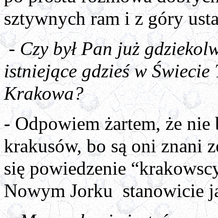
sztywnych ram i z góry ust
- Czy był Pan już gdziekol
istniejące gdzieś w Świecie
Krakowa?
- Odpowiem żartem, że nie 
krakusów, bo są oni znani z
się powiedzenie “krakowsc
Nowym Jorku
stanowicie j