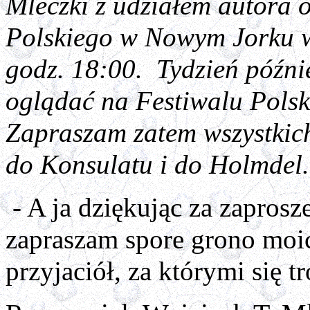
Mleczki z udziałem autora 
Polskiego w Nowym Jorku w
godz. 18:00.
Tydzień późni
oglądać na Festiwalu Pols
Zapraszam zatem wszystkich
do Konsulatu i do Holmdel.
- A ja dziękując za zaprosz
zapraszam spore grono mo
przyjaciół, za którymi się t