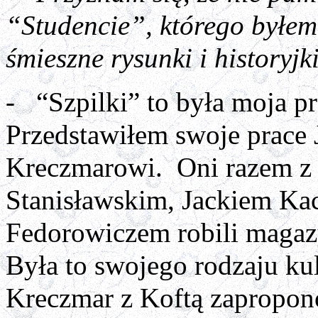
“Studencie”, którego byłem
śmieszne rysunki i historyj
-
“Szpilki” to była moja p
Przedstawiłem swoje prace
Kreczmarowi. Oni razem z
Stanisławskim, Jackiem Ka
Fedorowiczem robili magaz
Była to swojego rodzaju ku
Kreczmar z Koftą zapropon