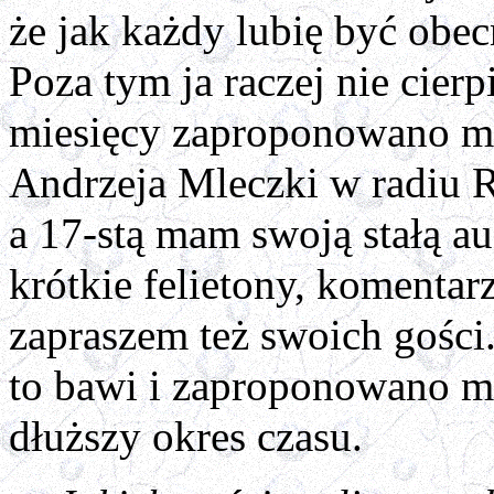
że jak każdy lubię być ob
Poza tym ja raczej nie cier
miesięcy zaproponowano mi
Andrzeja Mleczki w radiu 
a 17-stą mam swoją stałą aud
krótkie felietony, komenta
zapraszem też swoich gośc
to bawi i zaproponowano mi
dłuższy okres czasu.