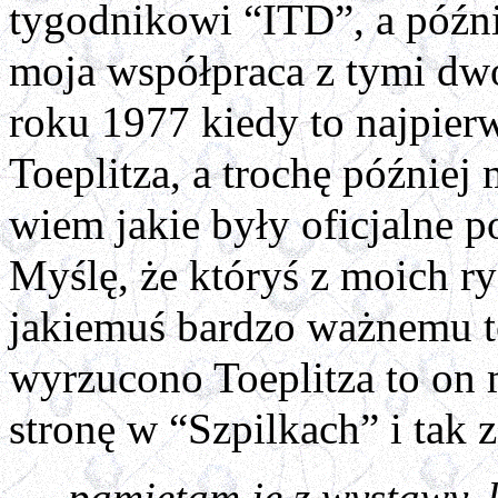
tygodnikowi “ITD”, a późnie
moja współpraca z tymi dw
roku 1977 kiedy to najpie
Toeplitza, a trochę później
wiem jakie były oficjalne
Myślę, że któryś z moich r
jakiemuś bardzo ważnemu t
wyrzucono Toeplitza to on 
stronę w “Szpilkach” i tak 