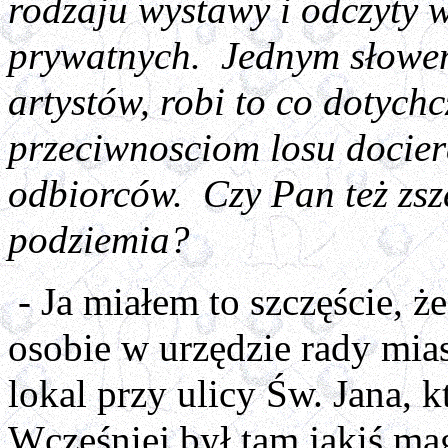
rodzaju wystawy i odczyty 
prywatnych. Jednym słowem
artystów, robi to co dotych
przeciwnosciom losu docier
odbiorców. Czy Pan też zsz
podziemia?
- Ja miałem to szczęście, ż
osobie w urzędzie rady mi
lokal przy ulicy Św. Jana, 
Wcześniej był tam jakiś ma