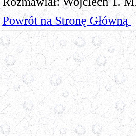
Rozmaw
iał: Wojciech T. M
Powrót na Stronę Główną