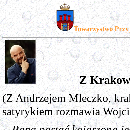
Towarzystwo Przy
Z Krakow
(Z Andrzejem Mleczko, kr
satyrykiem rozmawia Wojci
- Pana postać kojarzona je