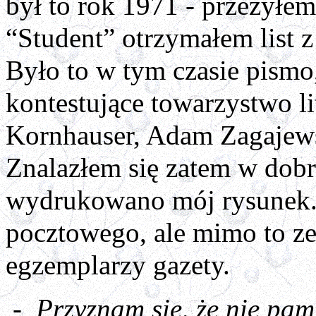
był to rok 1971 - przeżyłem
“Student” otrzymałem list 
Było to w tym czasie pismo
kontestujące towarzystwo li
Kornhauser, Adam Zagajews
Znalazłem się zatem w dob
wydrukowano mój rysunek. 
pocztowego, ale mimo to z
egzemplarzy gazety.
-
Przyznam się, że nie pa