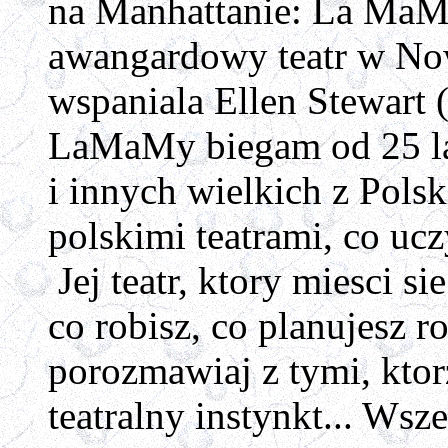
na Manhattanie: La Ma
awangardowy teatr w Now
wspaniala Ellen Stewart (
LaMaMy biegam od 25 lat
i innych wielkich z Polsk
polskimi teatrami, co ucz
Jej teatr, ktory miesci s
co robisz, co planujesz r
porozmawiaj z tymi, ktor
teatralny instynkt... Wsz