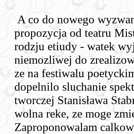
A co do nowego wyzwania
propozycja od teatru Mist
rodzju etiudy - watek wy
niemozliwej do zrealizow
ze na festiwalu poetycki
dopelnilo sluchanie spek
tworczej Stanisława Stab
wolna reke, ze moge zm
Zaproponowalam calkowit