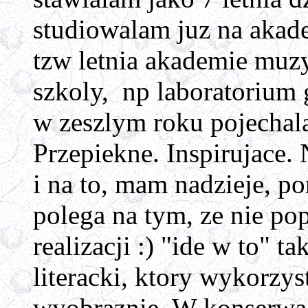
studiowalam juz na akade
tzw letnia akademie muz
szkoly, np laboratorium g
w zeszlym roku pojechala
Przepiekne. Inspirujace. 
i na to, mam nadzieje, 
polega na tym, ze nie po
realizacji :) "ide w to" 
literacki, ktory wykorzy
wyobraznie. W konserwacj