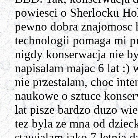
powiesci o Sherlocku Holm
pewno dobra znajomosc h
technologii pomaga mi p
nigdy konserwacja nie byl
napisalam majac 6 lat :) 
nie przestalam, choc int
naukowe o sztuce konserwa
lat pisze bardzo duzo wie
tez byla ze mna od dziec
stawialam jako 7 letnia 