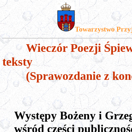
Towarzystwo Przy
Wieczór Poezji Śpie
teksty
(Sprawozdanie z konc
Występy Bożeny i Grze
w
ś
ród czę
ś
ci publiczno
ś