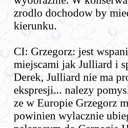
zrodlo dochodow by miec
kierunku.
CI: Grzegorz: jest wspan
miejscami jak Julliard i 
Derek, Julliard nie ma p
ekspresji... nalezy pomy
ze w Europie Grzegorz ma
powinien wylacznie ubiega