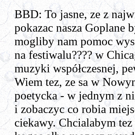
BBD: To jasne, ze z najw
pokazac nasza Goplane by
mogliby nam pomoc wystap
na festiwalu???? w Chica
muzyki współczesnej, pe
Wiem tez, ze sa w Nowym 
poetycka - w jednym z n
i zobaczyc co robia miej
ciekawy. Chcialabym tez 