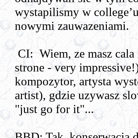
wystapilismy w college’u.
nowymi zauwazeniami.
CI: Wiem, ze masz cala i
strone - very impressive!
kompozytor, artysta wyst
artist), gdzie uzywasz s
"just go for it"...
BBD: Tak, konserwacja dz