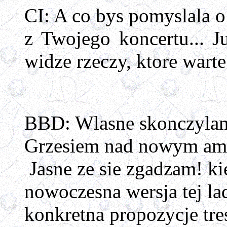
CI: A co bys pomyslala 
z Twojego koncertu... J
widze rzeczy, ktore warte
BBD: Wlasne skonczylam 
Grzesiem nad nowym amb
Jasne ze sie zgadzam! ki
nowoczesna wersja tej la
konkretna propozycje tre