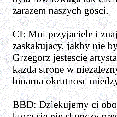
zarazem naszych gosci.
CI: Moi przyjaciele i zn
zaskakujacy, jakby nie b
Grzegorz jestescie artyst
kazda strone w niezalezny
binarna okrutnosc miedzy 
BBD: Dziekujemy ci oboje
ktora sie nie skonczy pre