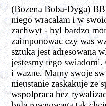
(Bozena Boba-Dyga) BBD:
niego wracalam i w swoi
zachwyt - byl bardzo mot
zaimponowac czy was wzr
sztuka jest adresowana w
jestesmy tego swiadomi. 
i wazne. Mamy swoje swia
nieustanie zaskakuje ze 
wspolpraca bez rywalizac
byla rownowaga tak chci