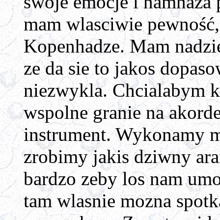
swoje emocje i namnaża pr
mam wlasciwie pewność, 
Kopenhadze. Mam nadzieje
ze da sie to jakos dopas
niezwykla. Chcialabym k
wspolne granie na akorde
instrument. Wykonamy mo
zrobimy jakis dziwny ara
bardzo zeby los nam umo
tam wlasnie mozna spotka