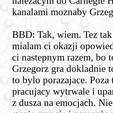
nalezacym do
Carnegie H
kanalami moznaby Grzeg
BBD: Tak, wiem. Tez tak
mialam ci okazji opowied
ci nastepnym razem, bo to
Grzegorz gra dokladnie t
to bylo porazajace. Poza
pracujacy wytrwale i upa
z dusza na emocjach. Nie