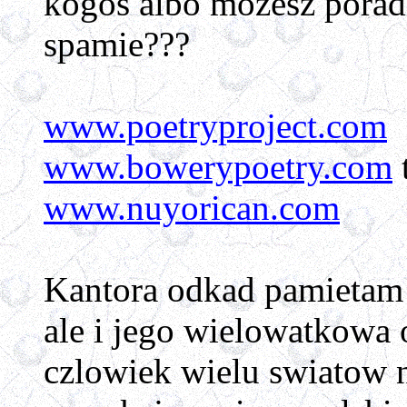
kogos albo mozesz poradz
spamie???
www.poetryproject.com
www.bowerypoetry.com
www.nuyorican.com
Kantora odkad pamietam p
ale i jego wielowatkowa 
czlowiek wielu swiatow na