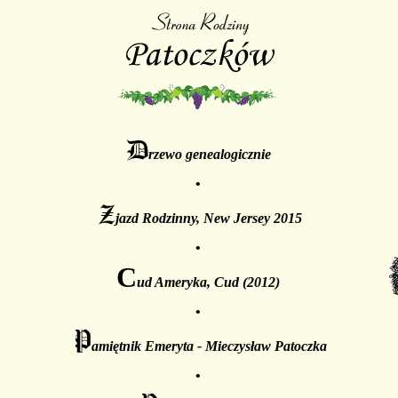
rzewo genealogicznie
•
jazd Rodzinny, New Jersey 2015
•
C
ud Ameryka, Cud (2012)
•
amiętnik Emeryta - Mieczysław Patoczka
•