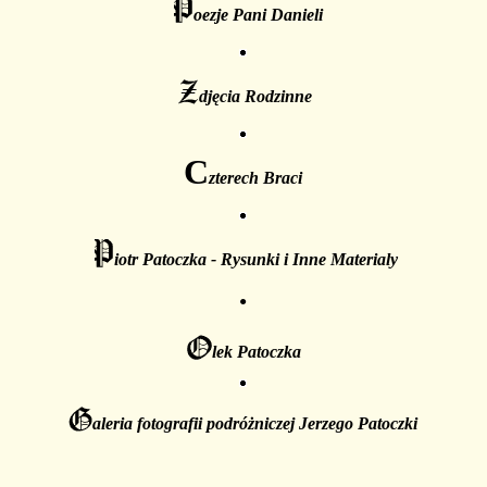
oezje Pani Danieli
djęcia Rodzinne
C
zterech Braci
iotr Patoczka - Rysunki i Inne Materialy
●
lek Patoczka
aleria fotografii podróżniczej Jerzego Patoczki