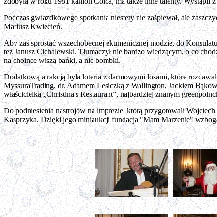
zdobyła w roku 1981 kanion Colca, ma także inne talenty. Wystąpił 
Podczas gwiazdkowego spotkania niestety nie zaśpiewał, ale zaszcz
Mariusz Kwiecień.
Aby zaś sprostać wszechobecnej ekumenicznej modzie, do Konsulatu 
też Janusz Cichalewski. Tłumaczył nie bardzo wiedzącym, o co chodz
na choince wiszą bańki, a nie bombki.
Dodatkową atrakcją była loteria z darmowymi losami, które rozdawa
MyssuraTrading, dr. Adamem Lesiczką z Wallington, Jackiem Bąkows
właścicielką „Christina's Restaurant”, najbardziej znanym greenpoin
Do podniesienia nastrojów na imprezie, którą przygotowali Wojciec
Kasprzyka. Dzięki jego miniaukcji fundacja "Mam Marzenie" wzbogac