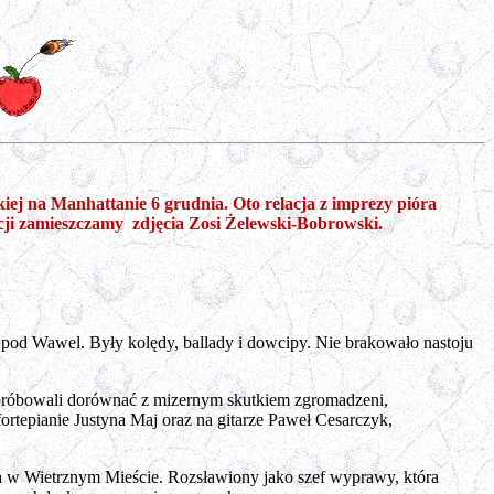
ej na Manhattanie 6 grudnia. Oto relacja z imprezy pióra
cji zamieszczamy zdjęcia Zosi Żelewski-Bobrowski.
pod Wawel. Były kolędy, ballady i dowcipy. Nie brakowało nastoju
 próbowali dorównać z mizernym skutkiem zgromadzeni,
ortepianie Justyna Maj oraz na gitarze Paweł Cesarczyk,
ia w Wietrznym Mieście. Rozsławiony jako szef wyprawy, która