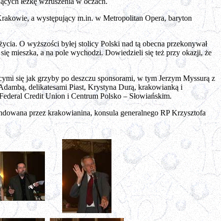
jących łezkę wzruszenia w oczach.
rakowie, a występujący m.in. w Metropolitan Opera, baryton
cia. O wyższości byłej stolicy Polski nad tą obecna przekonywał
 mieszka, a na pole wychodzi. Dowiedzieli się też przy okazji, że
cymi się jak grzyby po deszczu sponsorami, w tym Jerzym Myssurą z
ambą, delikatesami Piast, Krystyna Durą, krakowianką i
c Federal Credit Union i Centrum Polsko – Słowiańskim.
fundowana przez krakowianina, konsula generalnego RP Krzysztofa