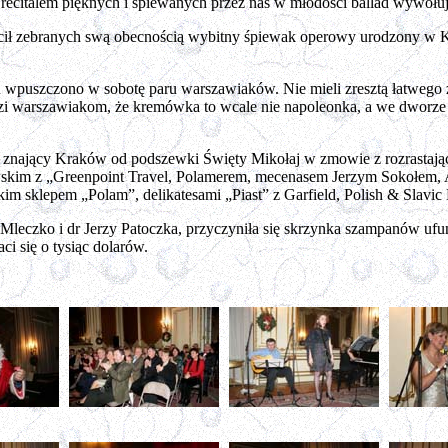
z recitalem pięknych i śpiewanych przez nas w młodości ballad wywołu
ycił zebranych swą obecnością wybitny śpiewak operowy urodzony w K
wpuszczono w sobotę paru warszawiaków. Nie mieli zresztą łatwego ży
i warszawiakom, że kremówka to wcale nie napoleonka, a we dworze się
ł znający Kraków od podszewki Święty Mikołaj w zmowie z rozrastają
kim z „Greenpoint Travel, Polamerem, mecenasem Jerzym Sokołem, Ad
ckim sklepem „Polam”, delikatesami „Piast” z Garfield, Polish & Slavi
h Mleczko i dr Jerzy Patoczka, przyczyniła się skrzynka szampanów u
i się o tysiąc dolarów.