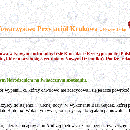
owarzystwo Przyjaciół Krakowa
w Nowym Jorku
wa w Nowym Jorku odbyło się Konsulacie Rzeczypospolitej Polski
u, które ukazało się 8 grudnia w Nowym Dzienniku). Poniżej rela
.
ożym Narodzeniem na świątecznym spotkaniu
ypełnili ci, którzy chwilowo nie zdecydowali się jeszcze powrócić 
zyscy do stajenki", "Cichej nocy" w wykonaniu Basi Gajdek, której
tate Building. Wokalnym występom artystki, której akompaniowali na f
u, a teraz chicagowianin Andrzej Piętowski z bratniego stowarzyszen