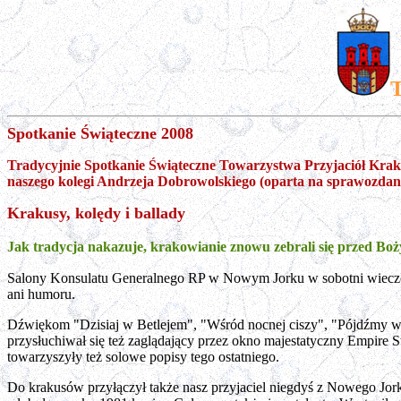
T
Spotkanie Świąteczne 2008
Tradycyjnie Spotkanie Świąteczne Towarzystwa Przyjaciół Krako
naszego kolegi Andrzeja Dobrowolskiego (oparta na sprawozdani
Krakusy, kolędy i ballady
Jak tradycja nakazuje, krakowianie znowu zebrali się przed B
Salony Konsulatu Generalnego RP w Nowym Jorku w sobotni wieczór w
ani humoru.
Dźwiękom "Dzisiaj w Betlejem", "Wśród nocnej ciszy", "Pójdźmy ws
przysłuchiwał się też zaglądający przez okno majestatyczny Empire S
towarzyszyły też solowe popisy tego ostatniego.
Do krakusów przyłączył także nasz przyjaciel niegdyś z Nowego Jork